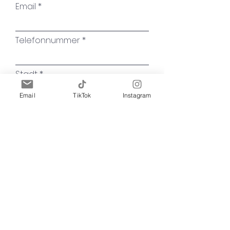
Email
denn darin liegt die Essenz
deines Charismas – eine
Anziehungskraft, die von
Telefonnummer
Authentizität und innerer
Stärke getragen wird.
Stadt
Email
TikTok
Instagram
Name des Kunstwerkes
Ihre Nachricht