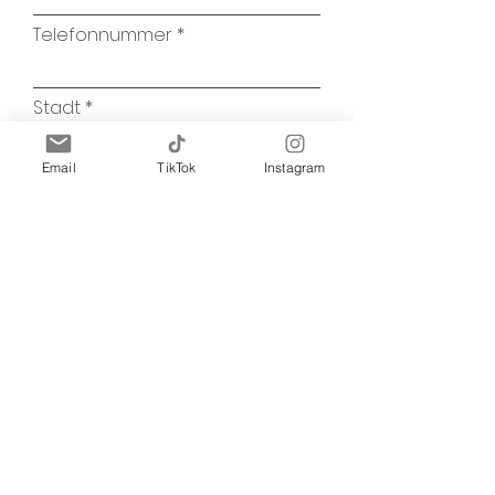
Telefonnummer
Stadt
Email
TikTok
Instagram
Name des Kunstwerkes
Ihre Nachricht
Absenden