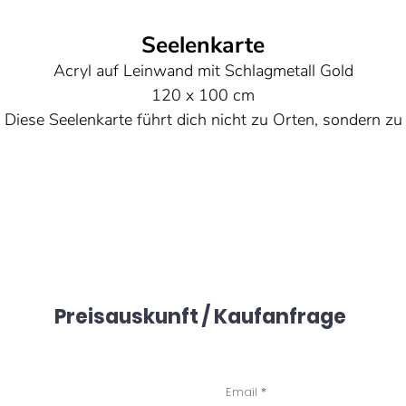
Seelenkarte
Acryl auf Leinwand mit Schlagmetall Gold
120 x 100 cm
Diese Seelenkarte führt dich nicht zu Orten, sondern zu
Wahrheiten in dir. Jeder Pfad, den du wählst, offenbart ei
Stück deiner inneren Welt. Folge dem, was sich lebendig
anfühlt, denn deine Seele kennt den Weg.
Preisauskunft / Kaufanfrage
Email