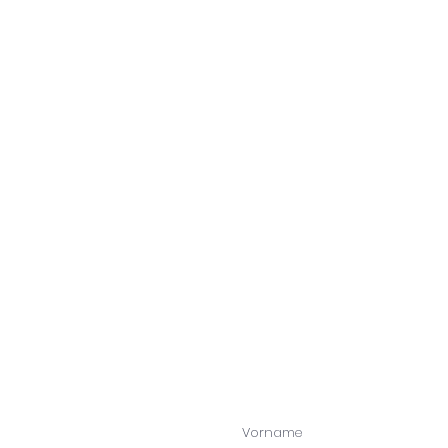
S
d
d
Vorname