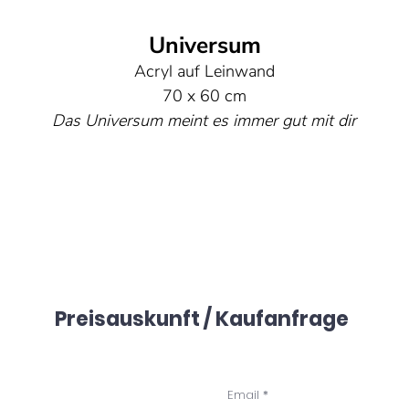
Universum
Acryl auf Leinwand
70 x 60 cm
Das Universum meint es immer gut mit dir
eine unendlichen Weiten tragen eine wohlwollende Energi
ie dir stets positive Schwingungen schenkt. Lass dich v
en Sternen leiten und vertraue darauf, dass das Univers
für dich sorgt.
Preisauskunft / Kaufanfrage
Email