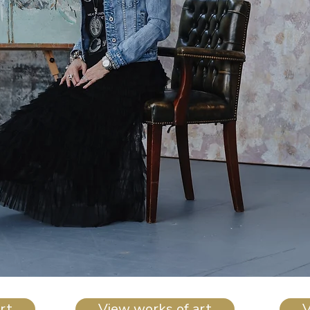
rt
View works of art
V