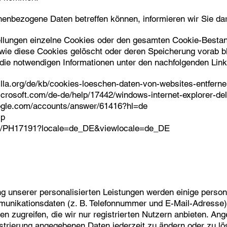
enbezogene Daten betreffen können, informieren wir Sie dar
ellungen einzelne Cookies oder den gesamten Cookie-Bestan
 wie diese Cookies gelöscht oder deren Speicherung vorab b
 die notwendigen Informationen unter den nachfolgenden Link
illa.org/de/kb/cookies-loeschen-daten-von-websites-entfern
microsoft.com/de-de/help/17442/windows-internet-explorer-d
oogle.com/accounts/answer/61416?hl=de
lp
/kb/PH17191?locale=de_DE&viewlocale=de_DE
ung unserer personalisierten Leistungen werden einige pers
unikationsdaten (z. B. Telefonnummer und E-Mail-Adresse). S
gen zugreifen, die wir nur registrierten Nutzern anbieten. 
istrierung angegebenen Daten jederzeit zu ändern oder zu lö