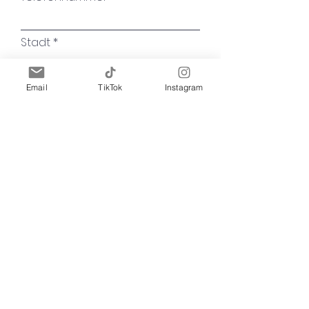
Stadt
Name des Kunstwerkes
Email
TikTok
Instagram
Ihre Nachricht
Absenden