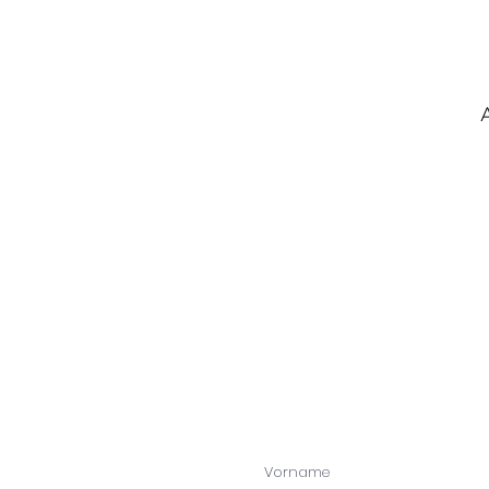
A
L
E
d
Vorname