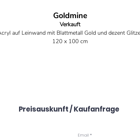
Goldmine
Verkauft
cryl auf Leinwand mit Blattmetall Gold und dezent Glitze
120 x 100 cm
Entfessle deine innere Goldmine
In den Tiefen unseres Selbst schlummert eine kostbare
Goldmine, gefüllt mit unentdeckten Potenzialen und
einzigartigen Fähigkeiten. Jeder Mensch trägt einen Schat
an Talenten, Ideen und Leidenschaften in sich, bereit, ans
icht gebracht zu werden. Entfessle deine innere Goldmin
grab nach den verborgenen Schätzen deiner Kreativität,
Preisauskunft / Kaufanfrage
ntschlossenheit und Weisheit. Schürfe tief, um Glanzlicht
er Selbstverwirklichung zu finden, und lass das strahlen
Gold deiner Einzigartigkeit die Welt erleuchten.
Email