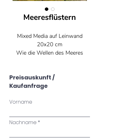
Meeresflüstern
Mixed Media auf Leinwand
20x20 cm
Wie die Wellen des Meeres
fliesst auch das Leben ständig
weiter. Dieses Werk erinnert
Preisauskunft /
daran, auf die leise Stimme
Kaufanfrage
der eigenen Seele zu hören.
Das Meer flüstert von
Vorname
Vertrauen, Veränderung und
der goldenen Kraft, die in
jedem Menschen verborgen
Nachname
liegt.